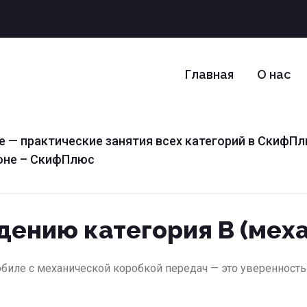
Главная
О нас
е — практические занятия всех категорий в СкифП
соне – СкифПлюс
дению категория B (меха
обиле с механической коробкой передач — это уверенность